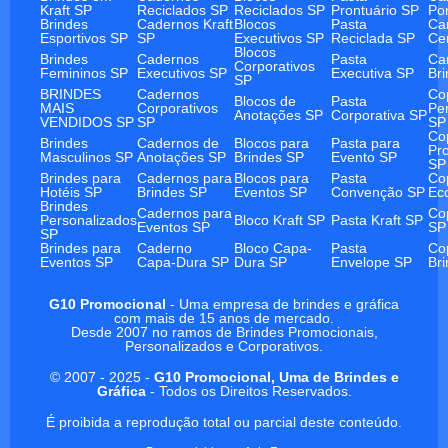
Kraft SP
Reciclados SP
Reciclados SP
Prontuário SP
Po
Brindes
Cadernos Kraft
Blocos
Pasta
Ca
Esportivos SP
SP
Executivos SP
Reciclada SP
Ce
Blocos
Brindes
Cadernos
Pasta
Ca
Corporativos
Femininos SP
Executivos SP
Executiva SP
Br
SP
BRINDES
Cadernos
Co
Blocos de
Pasta
MAIS
Corporativos
Pe
Anotações SP
Corporativa SP
VENDIDOS SP
SP
SP
Co
Brindes
Cadernos de
Blocos para
Pasta para
Pr
Masculinos SP
Anotações SP
Brindes SP
Evento SP
SP
Brindes para
Cadernos para
Blocos para
Pasta
Co
Hotéis SP
Brindes SP
Eventos SP
Convenção SP
Ec
Brindes
Cadernos para
Co
Personalizados
Bloco Kraft SP
Pasta Kraft SP
Eventos SP
SP
SP
Brindes para
Caderno
Bloco Capa-
Pasta
Co
Eventos SP
Capa-Dura SP
Dura SP
Envelope SP
Br
G10 Promocional
- Uma empresa de brindes e gráfica
com mais de 15 anos de mercado.
Desde 2007 no ramos de Brindes Promocionais,
Personalizados e Corporativos.
© 2007 - 2025 -
G10 Promocional, Uma de Brindes e
Gráfica
- Todos os Direitos Reservados.
É proibida a reprodução total ou parcial deste conteúdo.