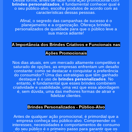
Dessa forma, antes de fazer uma ação promocional com
brindes personalizados
, é fundamental conhecer qual é
o seu público-alvo, escolha produtos de acordo com as
características dessas pessoas.
Afinal, o segredo das campanhas de sucesso é o
planejamento e a organização. Ofereça brindes
personalizados de qualidade para que o público leve a
sua marca adiante!
A Importância dos Brindes Criativos e Funcionais nas
Ações Promocionais
Nos dias atuais, em um mercado altamente competitivo e
saturado de opções, as empresas enfrentam um desafio
constante: como se destacar e conquistar a preferência
do consumidor? Uma das estratégias que têm ganhado
destaque é o uso de
brindes personalizados
. No
entanto, é fundamental que esses brindes combinem
criatividade e usabilidade, uma vez que essa abordagem
é, sem dúvida, uma das melhores formas de atrair e
fidelizar clientes.
Brindes Personalizados - Público-Alvo
Antes de qualquer ação promocional, é primordial que a
empresa conheça seu público-alvo. Compreender os
interesses, necessidades e comportamentos de consumo
do seu público é o primeiro passo para garantir que os