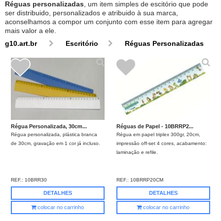
Réguas personalizadas
, um item simples de escitório que pode
ser distribuido, personalizados e atribuido à sua marca,
aconselhamos a compor um conjunto com esse item para agregar
mais valor a ele.
g10.art.br
Escritório
Réguas Personalizadas
Régua Personalizada, 30cm...
Réguas de Papel - 10BRRP2...
Régua personalizada, plástica branca
Régua em papel triplex 300gr, 20cm,
de 30cm, gravação em 1 cor já incluso.
impressão off-set 4 cores, acabamento:
laminação e refile.
REF.:
10BRR30
REF.:
10BRRP20CM
DETALHES
DETALHES
colocar no carrinho
colocar no carrinho