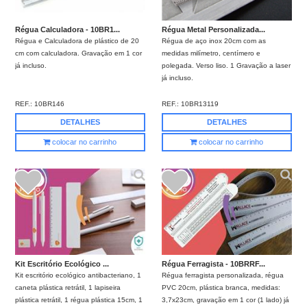
Régua Calculadora - 10BR1...
Régua Metal Personalizada...
Régua e Calculadora de plástico de 20
Régua de aço inox 20cm com as
cm com calculadora. Gravação em 1 cor
medidas milímetro, centímero e
já incluso.
polegada. Verso liso. 1 Gravação a laser
já incluso.
REF.:
10BR146
REF.:
10BR13119
DETALHES
DETALHES
colocar no carrinho
colocar no carrinho
Kit Escritório Ecológico ...
Régua Ferragista - 10BRRF...
Kit escritório ecológico antibacteriano, 1
Régua ferragista personalizada, régua
caneta plástica retrátil, 1 lapiseira
PVC 20cm, plástica branca, medidas:
plástica retrátil, 1 régua plástica 15cm, 1
3,7x23cm, gravação em 1 cor (1 lado) já