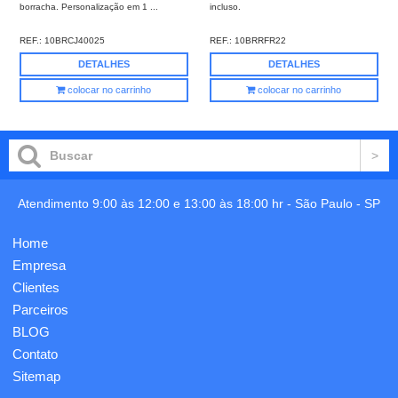
borracha. Personalização em 1 ...
incluso.
REF.:
10BRCJ40025
REF.:
10BRRFR22
DETALHES
DETALHES
colocar no carrinho
colocar no carrinho
Atendimento 9:00 às 12:00 e 13:00 às 18:00 hr -
São Paulo
-
SP
Home
Empresa
Clientes
Parceiros
BLOG
Contato
Sitemap