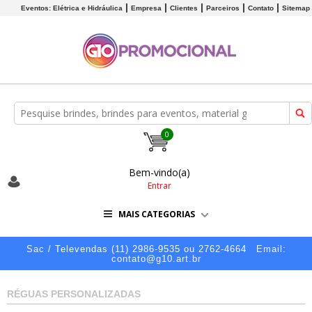
Eventos: Elétrica e Hidráulica
Empresa
Clientes
Parceiros
Contato
Sitemap
0
Bem-vindo(a)
Entrar
MAIS CATEGORIAS
Sac / Televendas (11) 2986-9535 ou 2762-4664
Email:
contato@g10.art.br
RÉGUAS PERSONALIZADAS