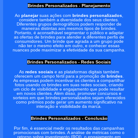
Brindes Personalizados - Planejamento
Ao
planejar
suas ações com
brindes personalizados
,
considere também a diversidade dos seus clientes.
Diferentes grupos demográficos podem responder de
maneiras distintas aos mesmos tipos de brindes.
Portanto, é aconselhável segmentar o público e adaptar
as ofertas de brindes para atender a diferentes perfis de
consumidores. Um brinde que agrada a um grupo pode
não ter o mesmo efeito em outro, e conhecer essas
nuances pode maximizar a efetividade da sua campanha.
Brindes Personalizados - Redes Sociais
As
redes sociais
e as plataformas digitais também
oferecem um campo fértil para a promoção de
brindes
.
As empresas podem incentivar os clientes a compartilhar
fotos usando os brindes em suas redes sociais, criando
um ciclo de visibilidade e engajamento que pode resultar
em novos clientes. Além disso, promover concursos e
sorteios em que brindes personalizados sejam oferecidos
como prêmios pode gerar um aumento significativo na
interação e visibilidade da marca.
Brindes Personalizados - Conclusão
Por fim, é essencial medir os resultados das campanhas
promocionais com brindes. A análise de métricas como o
retorno sobre investimento (ROI), o engajamento em