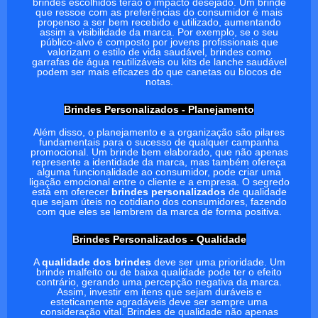
brindes escolhidos terão o impacto desejado. Um brinde
que ressoe com as preferências do consumidor é mais
propenso a ser bem recebido e utilizado, aumentando
assim a visibilidade da marca. Por exemplo, se o seu
público-alvo é composto por jovens profissionais que
valorizam o estilo de vida saudável, brindes como
garrafas de água reutilizáveis ou kits de lanche saudável
podem ser mais eficazes do que canetas ou blocos de
notas.
Brindes Personalizados - Planejamento
Além disso, o planejamento e a organização são pilares
fundamentais para o sucesso de qualquer campanha
promocional. Um brinde bem elaborado, que não apenas
represente a identidade da marca, mas também ofereça
alguma funcionalidade ao consumidor, pode criar uma
ligação emocional entre o cliente e a empresa. O segredo
está em oferecer
brindes personalizados
de qualidade
que sejam úteis no cotidiano dos consumidores, fazendo
com que eles se lembrem da marca de forma positiva.
Brindes Personalizados - Qualidade
A
qualidade dos brindes
deve ser uma prioridade. Um
brinde malfeito ou de baixa qualidade pode ter o efeito
contrário, gerando uma percepção negativa da marca.
Assim, investir em itens que sejam duráveis e
esteticamente agradáveis deve ser sempre uma
consideração vital. Brindes de qualidade não apenas