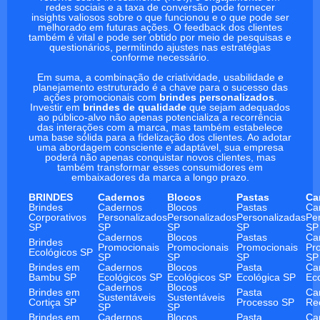
redes sociais e a taxa de conversão pode fornecer
insights valiosos sobre o que funcionou e o que pode ser
melhorado em futuras ações. O feedback dos clientes
também é vital e pode ser obtido por meio de pesquisas e
questionários, permitindo ajustes nas estratégias
conforme necessário.
Em suma, a combinação de criatividade, usabilidade e
planejamento estruturado é a chave para o sucesso das
ações promocionais com
brindes personalizados
.
Investir em
brindes de qualidade
que sejam adequados
ao público-alvo não apenas potencializa a recorrência
das interações com a marca, mas também estabelece
uma base sólida para a fidelização dos clientes. Ao adotar
uma abordagem consciente e adaptável, sua empresa
poderá não apenas conquistar novos clientes, mas
também transformar esses consumidores em
embaixadores da marca a longo prazo.
BRINDES
Cadernos
Blocos
Pastas
Ca
Brindes
Cadernos
Blocos
Pastas
Ca
Corporativos
Personalizados
Personalizados
Personalizadas
Pe
SP
SP
SP
SP
SP
Cadernos
Blocos
Pastas
Ca
Brindes
Promocionais
Promocionais
Promocionais
Pr
Ecológicos SP
SP
SP
SP
SP
Brindes em
Cadernos
Blocos
Pasta
Ca
Bambu SP
Ecológicos SP
Ecológicos SP
Ecológica SP
Ec
Cadernos
Blocos
Brindes em
Pasta
Ca
Sustentáveis
Sustentáveis
Cortiça SP
Processo SP
Re
SP
SP
Brindes em
Cadernos
Blocos
Pasta
Ca