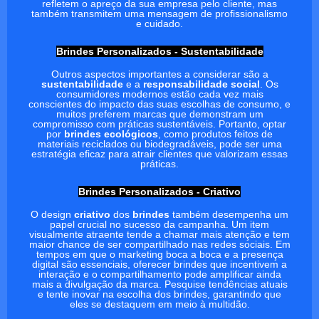
refletem o apreço da sua empresa pelo cliente, mas
também transmitem uma mensagem de profissionalismo
e cuidado.
Brindes Personalizados - Sustentabilidade
Outros aspectos importantes a considerar são a
sustentabilidade
e a
responsabilidade social
. Os
consumidores modernos estão cada vez mais
conscientes do impacto das suas escolhas de consumo, e
muitos preferem marcas que demonstram um
compromisso com práticas sustentáveis. Portanto, optar
por
brindes ecológicos
, como produtos feitos de
materiais reciclados ou biodegradáveis, pode ser uma
estratégia eficaz para atrair clientes que valorizam essas
práticas.
Brindes Personalizados - Criativo
O design
criativo
dos
brindes
também desempenha um
papel crucial no sucesso da campanha. Um item
visualmente atraente tende a chamar mais atenção e tem
maior chance de ser compartilhado nas redes sociais. Em
tempos em que o marketing boca a boca e a presença
digital são essenciais, oferecer brindes que incentivem a
interação e o compartilhamento pode amplificar ainda
mais a divulgação da marca. Pesquise tendências atuais
e tente inovar na escolha dos brindes, garantindo que
eles se destaquem em meio à multidão.