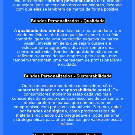
está em oferecer
brindes personalizados
de qualidade
que sejam úteis no cotidiano dos consumidores, fazendo
com que eles se lembrem da marca de forma positiva.
Brindes Personalizados - Qualidade
A
qualidade dos brindes
deve ser uma prioridade. Um
brinde malfeito ou de baixa qualidade pode ter o efeito
contrário, gerando uma percepção negativa da marca.
Assim, investir em itens que sejam duráveis e
esteticamente agradáveis deve ser sempre uma
consideração vital. Brindes de qualidade não apenas
refletem o apreço da sua empresa pelo cliente, mas
também transmitem uma mensagem de profissionalismo
e cuidado.
Brindes Personalizados - Sustentabilidade
Outros aspectos importantes a considerar são a
sustentabilidade
e a
responsabilidade social
. Os
consumidores modernos estão cada vez mais
conscientes do impacto das suas escolhas de consumo, e
muitos preferem marcas que demonstram um
compromisso com práticas sustentáveis. Portanto, optar
por
brindes ecológicos
, como produtos feitos de
materiais reciclados ou biodegradáveis, pode ser uma
estratégia eficaz para atrair clientes que valorizam essas
práticas.