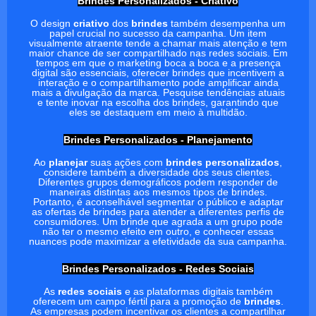
Brindes Personalizados - Criativo
O design
criativo
dos
brindes
também desempenha um
papel crucial no sucesso da campanha. Um item
visualmente atraente tende a chamar mais atenção e tem
maior chance de ser compartilhado nas redes sociais. Em
tempos em que o marketing boca a boca e a presença
digital são essenciais, oferecer brindes que incentivem a
interação e o compartilhamento pode amplificar ainda
mais a divulgação da marca. Pesquise tendências atuais
e tente inovar na escolha dos brindes, garantindo que
eles se destaquem em meio à multidão.
Brindes Personalizados - Planejamento
Ao
planejar
suas ações com
brindes personalizados
,
considere também a diversidade dos seus clientes.
Diferentes grupos demográficos podem responder de
maneiras distintas aos mesmos tipos de brindes.
Portanto, é aconselhável segmentar o público e adaptar
as ofertas de brindes para atender a diferentes perfis de
consumidores. Um brinde que agrada a um grupo pode
não ter o mesmo efeito em outro, e conhecer essas
nuances pode maximizar a efetividade da sua campanha.
Brindes Personalizados - Redes Sociais
As
redes sociais
e as plataformas digitais também
oferecem um campo fértil para a promoção de
brindes
.
As empresas podem incentivar os clientes a compartilhar