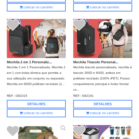
colocar no carrinho
colocar no carrinho
Mochila 2 em 1 Personaliz...
Mochila Tiracolo Personal...
Mochila 2 em 1 Personalizada, Mochila 2
Mochila tiracolo personalizada, mochila à
em 1 com bolsa térmica que permite a
tiracolo 300D e 600D, ambos em
sua utilização em conjunto ou separado.
poliéster reciclado (100% rPET). Possui
Mochila em 900D poliéster reciclado (1...
compartimento principal e bolso frontal
co...
REF.:
G92315
REF.:
G92191
DETALHES
DETALHES
colocar no carrinho
colocar no carrinho