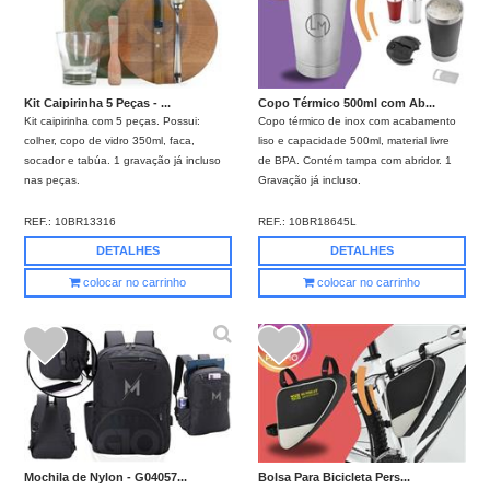
Kit Caipirinha 5 Peças - ...
Copo Térmico 500ml com Ab...
Kit caipirinha com 5 peças. Possui:
Copo térmico de inox com acabamento
colher, copo de vidro 350ml, faca,
liso e capacidade 500ml, material livre
socador e tabúa. 1 gravação já incluso
de BPA. Contém tampa com abridor. 1
nas peças.
Gravação já incluso.
REF.:
10BR13316
REF.:
10BR18645L
DETALHES
DETALHES
colocar no carrinho
colocar no carrinho
Mochila de Nylon - G04057...
Bolsa Para Bicicleta Pers...