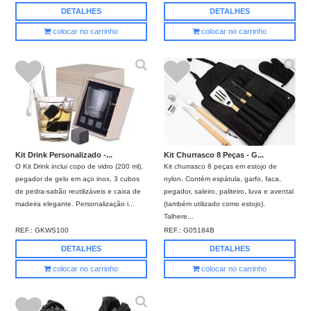
DETALHES
DETALHES
colocar no carrinho
colocar no carrinho
Kit Drink Personalizado -...
Kit Churrasco 8 Peças - G...
O Kit Drink inclui copo de vidro (200 ml),
Kit churrasco 8 peças em estojo de
pegador de gelo em aço inox, 3 cubos
nylon. Contém espátula, garfo, faca,
de pedra-sabão reutilizáveis e caixa de
pegador, saleiro, paliteiro, luva e avental
madeira elegante. Personalização i...
(também utilizado como estojo).
Talhere...
REF.:
GKWS100
REF.:
G05184B
DETALHES
DETALHES
colocar no carrinho
colocar no carrinho