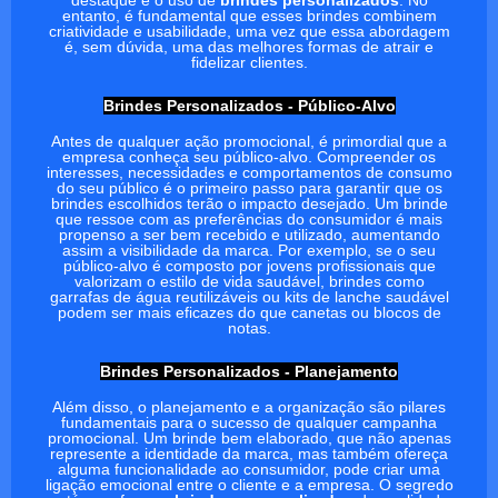
destaque é o uso de
brindes personalizados
. No
entanto, é fundamental que esses brindes combinem
criatividade e usabilidade, uma vez que essa abordagem
é, sem dúvida, uma das melhores formas de atrair e
fidelizar clientes.
Brindes Personalizados - Público-Alvo
Antes de qualquer ação promocional, é primordial que a
empresa conheça seu público-alvo. Compreender os
interesses, necessidades e comportamentos de consumo
do seu público é o primeiro passo para garantir que os
brindes escolhidos terão o impacto desejado. Um brinde
que ressoe com as preferências do consumidor é mais
propenso a ser bem recebido e utilizado, aumentando
assim a visibilidade da marca. Por exemplo, se o seu
público-alvo é composto por jovens profissionais que
valorizam o estilo de vida saudável, brindes como
garrafas de água reutilizáveis ou kits de lanche saudável
podem ser mais eficazes do que canetas ou blocos de
notas.
Brindes Personalizados - Planejamento
Além disso, o planejamento e a organização são pilares
fundamentais para o sucesso de qualquer campanha
promocional. Um brinde bem elaborado, que não apenas
represente a identidade da marca, mas também ofereça
alguma funcionalidade ao consumidor, pode criar uma
ligação emocional entre o cliente e a empresa. O segredo