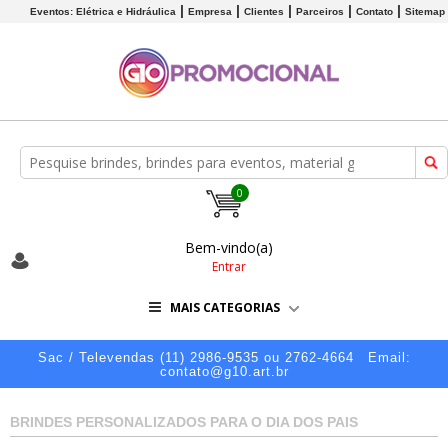
Eventos: Elétrica e Hidráulica
Empresa
Clientes
Parceiros
Contato
Sitemap
0
Bem-vindo(a)
Entrar
MAIS CATEGORIAS
Sac / Televendas (11) 2986-9535 ou 2762-4664
Email:
contato@g10.art.br
BRINDES PERSONALIZADOS PARA O DIA DOS PAIS