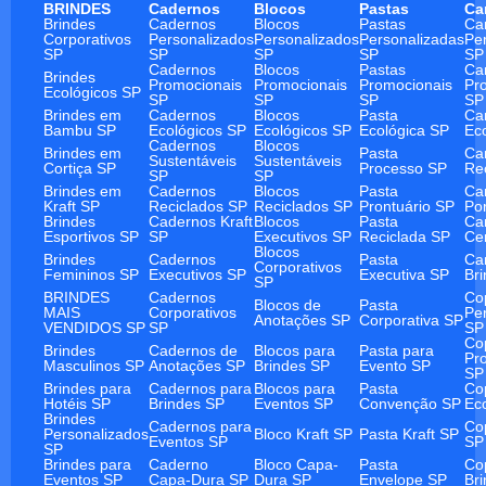
BRINDES
Cadernos
Blocos
Pastas
Ca
Brindes
Cadernos
Blocos
Pastas
Ca
Corporativos
Personalizados
Personalizados
Personalizadas
Pe
SP
SP
SP
SP
SP
Cadernos
Blocos
Pastas
Ca
Brindes
Promocionais
Promocionais
Promocionais
Pr
Ecológicos SP
SP
SP
SP
SP
Brindes em
Cadernos
Blocos
Pasta
Ca
Bambu SP
Ecológicos SP
Ecológicos SP
Ecológica SP
Ec
Cadernos
Blocos
Brindes em
Pasta
Ca
Sustentáveis
Sustentáveis
Cortiça SP
Processo SP
Re
SP
SP
Brindes em
Cadernos
Blocos
Pasta
Ca
Kraft SP
Reciclados SP
Reciclados SP
Prontuário SP
Po
Brindes
Cadernos Kraft
Blocos
Pasta
Ca
Esportivos SP
SP
Executivos SP
Reciclada SP
Ce
Blocos
Brindes
Cadernos
Pasta
Ca
Corporativos
Femininos SP
Executivos SP
Executiva SP
Br
SP
BRINDES
Cadernos
Co
Blocos de
Pasta
MAIS
Corporativos
Pe
Anotações SP
Corporativa SP
VENDIDOS SP
SP
SP
Co
Brindes
Cadernos de
Blocos para
Pasta para
Pr
Masculinos SP
Anotações SP
Brindes SP
Evento SP
SP
Brindes para
Cadernos para
Blocos para
Pasta
Co
Hotéis SP
Brindes SP
Eventos SP
Convenção SP
Ec
Brindes
Cadernos para
Co
Personalizados
Bloco Kraft SP
Pasta Kraft SP
Eventos SP
SP
SP
Brindes para
Caderno
Bloco Capa-
Pasta
Co
Eventos SP
Capa-Dura SP
Dura SP
Envelope SP
Br