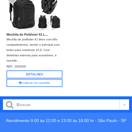
Mochila de Poliéster 41 L...
Mochila de poliéster 41 litros com três
compartimentos, sendo o principal com
bolso para notebook 15,6. Com
divisórias internas para acessórios, a
mochila ...
REF.:
G03029
DETALHES
colocar no carrinho
Atendimento 9:00 às 12:00 e 13:00 às 18:00 hr -
São Paulo
-
SP