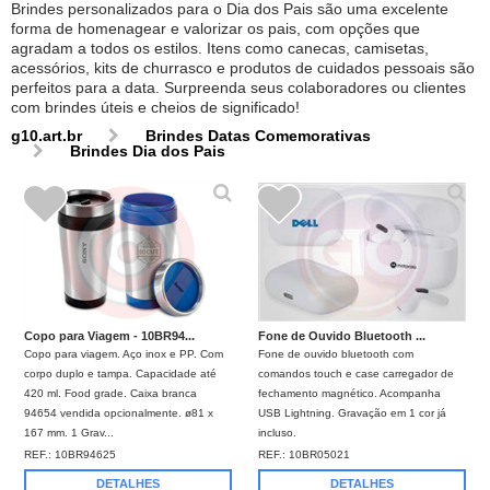
Brindes personalizados para o Dia dos Pais são uma excelente
forma de homenagear e valorizar os pais, com opções que
agradam a todos os estilos. Itens como canecas, camisetas,
acessórios, kits de churrasco e produtos de cuidados pessoais são
perfeitos para a data. Surpreenda seus colaboradores ou clientes
com brindes úteis e cheios de significado!
g10.art.br
Brindes Datas Comemorativas
Brindes Dia dos Pais
Copo para Viagem - 10BR94...
Fone de Ouvido Bluetooth ...
Copo para viagem. Aço inox e PP. Com
Fone de ouvido bluetooth com
corpo duplo e tampa. Capacidade até
comandos touch e case carregador de
420 ml. Food grade. Caixa branca
fechamento magnético. Acompanha
94654 vendida opcionalmente. ø81 x
USB Lightning. Gravação em 1 cor já
167 mm. 1 Grav...
incluso.
REF.:
10BR94625
REF.:
10BR05021
DETALHES
DETALHES