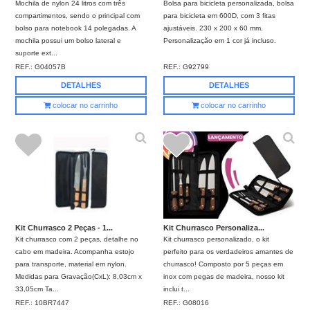
Mochila de nylon 24 litros com três
Bolsa para bicicleta personalizada, bolsa
compartimentos, sendo o principal com
para bicicleta em 600D, com 3 fitas
bolso para notebook 14 polegadas. A
ajustáveis. 230 x 200 x 60 mm.
mochila possui um bolso lateral e
Personalização em 1 cor já incluso.
suporte ext...
REF.:
G04057B
REF.:
G92799
DETALHES
DETALHES
colocar no carrinho
colocar no carrinho
Kit Churrasco 2 Peças - 1...
Kit Churrasco Personaliza...
Kit churrasco com 2 peças, detalhe no
Kit churrasco personalizado, o kit
cabo em madeira. Acompanha estojo
perfeito para os verdadeiros amantes de
para transporte, material em nylon.
churrasco! Composto por 5 peças em
Medidas para Gravação(CxL): 8,03cm x
inox com pegas de madeira, nosso kit
33,05cm Ta...
inclui t...
REF.:
10BR7447
REF.:
G08016