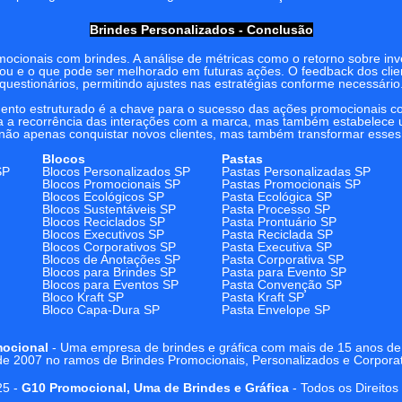
Brindes Personalizados - Conclusão
mocionais com brindes. A análise de métricas como o retorno sobre inv
nou e o que pode ser melhorado em futuras ações. O feedback dos clie
questionários, permitindo ajustes nas estratégias conforme necessário
mento estruturado é a chave para o sucesso das ações promocionais 
 a recorrência das interações com a marca, mas também estabelece um
não apenas conquistar novos clientes, mas também transformar esse
Blocos
Pastas
SP
Blocos Personalizados SP
Pastas Personalizadas SP
Blocos Promocionais SP
Pastas Promocionais SP
Blocos Ecológicos SP
Pasta Ecológica SP
Blocos Sustentáveis SP
Pasta Processo SP
Blocos Reciclados SP
Pasta Prontuário SP
Blocos Executivos SP
Pasta Reciclada SP
Blocos Corporativos SP
Pasta Executiva SP
Blocos de Anotações SP
Pasta Corporativa SP
Blocos para Brindes SP
Pasta para Evento SP
Blocos para Eventos SP
Pasta Convenção SP
Bloco Kraft SP
Pasta Kraft SP
Bloco Capa-Dura SP
Pasta Envelope SP
ocional
- Uma empresa de brindes e gráfica com mais de 15 anos d
e 2007 no ramos de Brindes Promocionais, Personalizados e Corporat
25 -
G10 Promocional, Uma de Brindes e Gráfica
- Todos os Direito