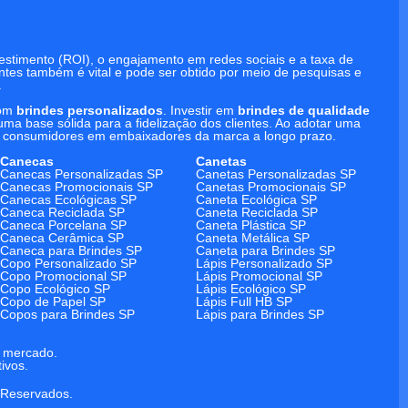
estimento (ROI), o engajamento em redes sociais e a taxa de
ntes também é vital e pode ser obtido por meio de pesquisas e
.
com
brindes personalizados
. Investir em
brindes de qualidade
a base sólida para a fidelização dos clientes. Ao adotar uma
s consumidores em embaixadores da marca a longo prazo.
Canecas
Canetas
Canecas Personalizadas SP
Canetas Personalizadas SP
Canecas Promocionais SP
Canetas Promocionais SP
Canecas Ecológicas SP
Caneta Ecológica SP
Caneca Reciclada SP
Caneta Reciclada SP
Caneca Porcelana SP
Caneta Plástica SP
Caneca Cerâmica SP
Caneta Metálica SP
Caneca para Brindes SP
Caneta para Brindes SP
Copo Personalizado SP
Lápis Personalizado SP
Copo Promocional SP
Lápis Promocional SP
Copo Ecológico SP
Lápis Ecológico SP
Copo de Papel SP
Lápis Full HB SP
Copos para Brindes SP
Lápis para Brindes SP
e mercado.
ivos.
s Reservados.