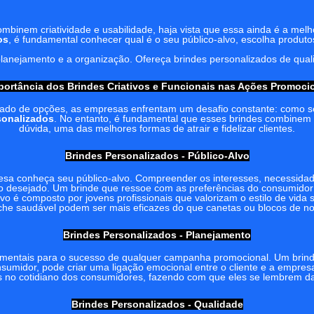
mbinem criatividade e usabilidade, haja vista que essa ainda é a melho
os
, é fundamental conhecer qual é o seu público-alvo, escolha produt
lanejamento e a organização. Ofereça brindes personalizados de quali
portância dos Brindes Criativos e Funcionais nas Ações Promoci
rado de opções, as empresas enfrentam um desafio constante: como s
sonalizados
. No entanto, é fundamental que esses brindes combinem 
dúvida, uma das melhores formas de atrair e fidelizar clientes.
Brindes Personalizados - Público-Alvo
resa conheça seu público-alvo. Compreender os interesses, necessida
cto desejado. Um brinde que ressoe com as preferências do consumidor
vo é composto por jovens profissionais que valorizam o estilo de vida 
che saudável podem ser mais eficazes do que canetas ou blocos de no
Brindes Personalizados - Planejamento
damentais para o sucesso de qualquer campanha promocional. Um brin
umidor, pode criar uma ligação emocional entre o cliente e a empres
s no cotidiano dos consumidores, fazendo com que eles se lembrem da
Brindes Personalizados - Qualidade