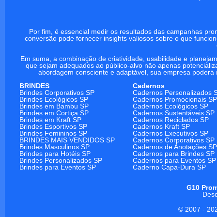
Por fim, é essencial medir os resultados das campanhas pro
conversão pode fornecer insights valiosos sobre o que funcio
Em suma, a combinação de criatividade, usabilidade e planeja
que sejam adequados ao público-alvo não apenas potencializa
abordagem consciente e adaptável, sua empresa poderá 
BRINDES
Cadernos
Brindes Corporativos SP
Cadernos Personalizados 
Brindes Ecológicos SP
Cadernos Promocionais SP
Brindes em Bambu SP
Cadernos Ecológicos SP
Brindes em Cortiça SP
Cadernos Sustentáveis SP
Brindes em Kraft SP
Cadernos Reciclados SP
Brindes Esportivos SP
Cadernos Kraft SP
Brindes Femininos SP
Cadernos Executivos SP
BRINDES MAIS VENDIDOS SP
Cadernos Corporativos SP
Brindes Masculinos SP
Cadernos de Anotações SP
Brindes para Hotéis SP
Cadernos para Brindes SP
Brindes Personalizados SP
Cadernos para Eventos SP
Brindes para Eventos SP
Caderno Capa-Dura SP
G10 Prom
Desd
© 2007 - 20