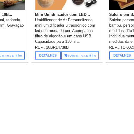
 10B...
Mini Umidificador com LED...
Saleiro em 
al, redondo
Umidificador de Ar Personalizado,
Saleiro person
 mm. Gravação
mini umidificador ultrassônico com
bambu, person
led que muda de cor. Acompanha
medidas: 11x
filtro de algodão e um cabo USB.
Individualmen
Capacidade para 130ml ...
medidas da em
REF.:
10BR14738B
REF.:
TE-002
car no carrinho
DETALHES
colocar no carrinho
DETALHES