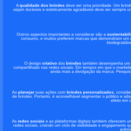
A
qualidade dos brindes
deve ser uma prioridade. Um brinde
sejam duráveis e esteticamente agradáveis deve ser sempre u
Outros aspectos importantes a considerar são a
sustentabil
consumo, e muitos preferem marcas que demonstram um co
biodegradávei
O design
criativo
dos
brindes
também desempenha um pap
compartilhado nas redes sociais. Em tempos em que o marketing
ainda mais a divulgação da marca. Pesquis
Ao
planejar
suas ações com
brindes personalizados
, consid
de brindes. Portanto, é aconselhável segmentar o público e ad
efeito em 
As
redes sociais
e as plataformas digitais também oferecem u
redes sociais, criando um ciclo de visibilidade e engajamento
prêmi