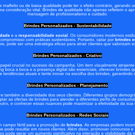
 malfeito ou de baixa qualidade pode ter o efeito contrário, gerando 
ma consideração vital. Brindes de qualidade não apenas refletem o a
mensagem de profissionalismo e cuidado.
Brindes Personalizados - Sustentabilidade
idade
e a
responsabilidade social
. Os consumidores modernos estão
mpromisso com práticas sustentáveis. Portanto, optar por
brindes e
s, pode ser uma estratégia eficaz para atrair clientes que valorizam e
Brindes Personalizados - Criativo
el crucial no sucesso da campanha. Um item visualmente atraente 
 boca a boca e a presença digital são essenciais, oferecer brindes q
e tendências atuais e tente inovar na escolha dos brindes, garantindo
Brindes Personalizados - Planejamento
ere também a diversidade dos seus clientes. Diferentes grupos demog
aptar as ofertas de brindes para atender a diferentes perfis de cons
outro, e conhecer essas nuances pode maximizar a efetividade da su
Brindes Personalizados - Redes Sociais
m campo fértil para a promoção de
brindes
. As empresas podem incent
 que pode resultar em novos clientes. Além disso, promover concursos 
os pode gerar um aumento significativo na interação e visibilidade da 