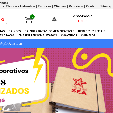
rindes
os: Elétrica e Hidráulica
Empresa
Clientes
Parceiros
Contato
Sitemap
Bem-vindo(a)
0
Entrar
HAS
BRINDES
BRINDES DATAS COMEMORATIVAS
BRINDES ESPECIAIS
S / FACAS
CHAPÉU PERSONALIZADOS
CHAVEIROS
CHINELOS
ERSONALIZADAS
GRÁFICA
GUARDA-CHUVAS
KITS
LANÇAMENTOS
@g10.art.br