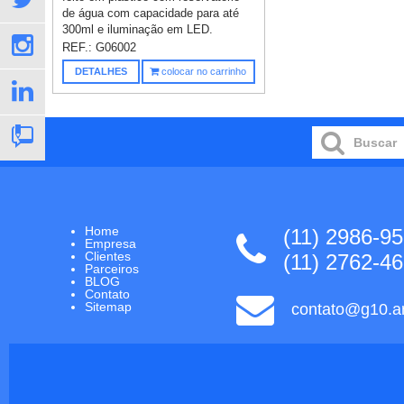
de água com capacidade para até
300ml e iluminação em LED.
Possu...
REF.:
G06002
DETALHES
colocar no carrinho
Home
(11) 2986-9
Empresa
Clientes
(11) 2762-4
Parceiros
BLOG
Contato
Sitemap
contato@g10.ar