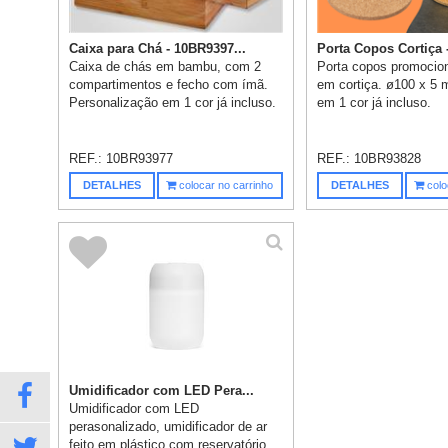
Caixa para Chá - 10BR9397...
Porta Copos Cortiça -
Caixa de chás em bambu, com 2
Porta copos promocion
compartimentos e fecho com ímã.
em cortiça. ø100 x 5
Personalização em 1 cor já incluso.
em 1 cor já incluso.
REF.:
10BR93977
REF.:
10BR93828
DETALHES
colocar no carrinho
DETALHES
colo
Umidificador com LED Pera...
Umidificador com LED
perasonalizado, umidificador de ar
feito em plástico com reservatório