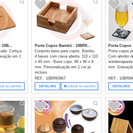
 10B...
Porta Copos Bambú - 10BR9...
Porta Copos 
ado. Cortiça.
Conjunto base para copos. Bambu.
Porta copos p
avação em 1
4 bases com caixa aberta. 110 x 110
Com abridor d
x 45 mm - Base copo: 90 x 90 x 8
antiderrapante
mm. Personalização em 1 cor já
mm. Gravação 
incluso.
REF.:
10BR93967
REF.:
10BR94
car no carrinho
DETALHES
colocar no carrinho
DETALHES