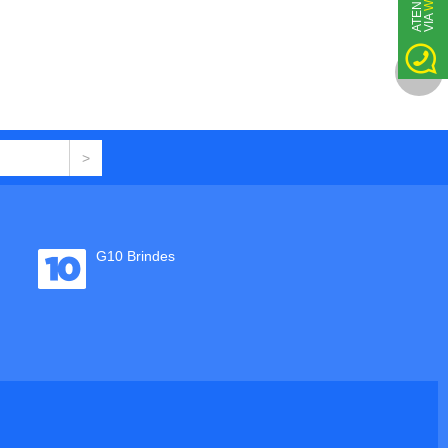
E
TOPO
G10 Brindes