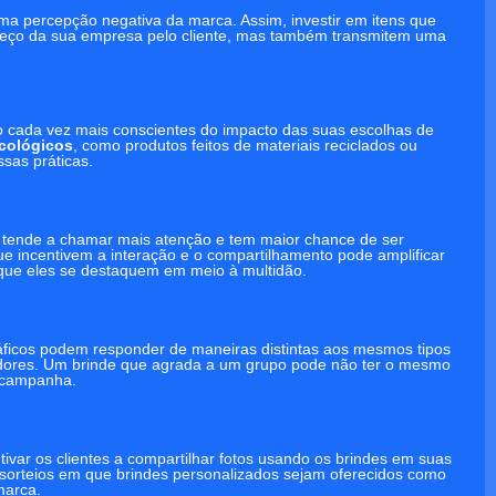
uma percepção negativa da marca. Assim, investir em itens que
preço da sua empresa pelo cliente, mas também transmitem uma
 cada vez mais conscientes do impacto das suas escolhas de
cológicos
, como produtos feitos de materiais reciclados ou
ssas práticas.
tende a chamar mais atenção e tem maior chance de ser
ue incentivem a interação e o compartilhamento pode amplificar
 que eles se destaquem em meio à multidão.
ráficos podem responder de maneiras distintas aos mesmos tipos
umidores. Um brinde que agrada a um grupo pode não ter o mesmo
a campanha.
ivar os clientes a compartilhar fotos usando os brindes em suas
e sorteios em que brindes personalizados sejam oferecidos como
marca.