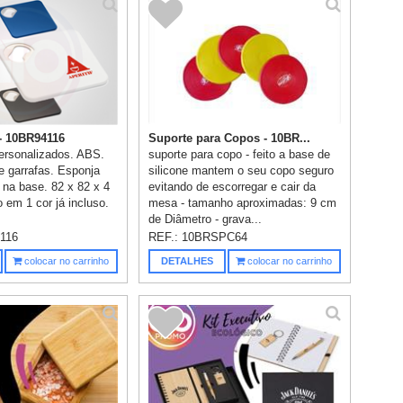
- 10BR94116
Suporte para Copos - 10BR...
ersonalizados. ABS.
suporte para copo - feito a base de
e garrafas. Esponja
silicone mantem o seu copo seguro
 na base. 82 x 82 x 4
evitando de escorregar e cair da
em 1 cor já incluso.
mesa - tamanho aproximadas: 9 cm
de Diâmetro - grava...
116
REF.:
10BRSPC64
colocar no carrinho
DETALHES
colocar no carrinho