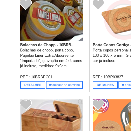
Bolachas de Chopp - 10BRB...
Porta Copos Cortiça -
Bolachas de chopp, porta copo,
Porta copos personaliz
Papelão Liner Extra Absorvente
100 x 100 x 5 mm. Gr
"Importado", gravação em 4x4 cores
cor já incluso.
já incluso, medidas: 9x9cm.
REF.:
10BRBPC01
REF.:
10BR93827
DETALHES
colocar no carrinho
DETALHES
colo