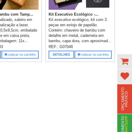
Bambu com Tamp...
Kit Executivo Ecológico -...
alizado, saleiro em
Kit executivo ecológico, kit com 3
alização a laser,
peças em estojo de papelão.
10,5x8,5cm, embalado
Contém: chaveiro de bambu com
te em caixa preta,
detalhe em metal, caderneta em
balagem: 11x...
bambu, capa dura, com aproximad...
03
REF.:
G07048
colocar no carrinho
DETALHES
colocar no carrinho
O
R
Ç
A
M
E
N
T
O
P
R
Á
T
I
C
O
WHATSAPP
A
T
N
D
I
M
E
N
T
O
V
I
A