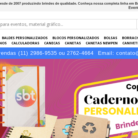
Desde de 2007 produzindo brindes de qualidade. Conheça nossa completa linha em B
Event
BALDES PERSONALIZADOS
BLOCOS PERSONALIZADOS
BOLSAS
BORRAC
NOS
CALCULADORAS
CANECAS
CANETAS
CANETAS NEWPEN
CANIVETE
POS
ELETRÔNICOS
EMBALAGENS
ESCRITÓRIO
EVENTOS
GARRAFAS P
vendas (11) 2986-9535 ou 2762-4664
Email:
contato
LÁPIS