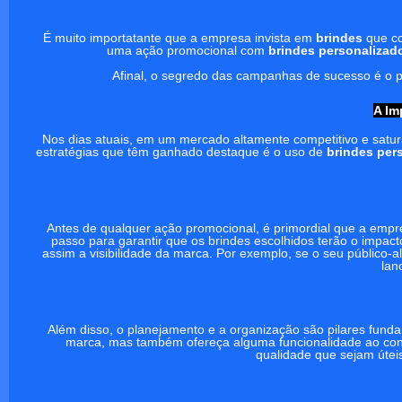
É muito importatante que a empresa invista em
brindes
que co
uma ação promocional com
brindes personalizad
Afinal, o segredo das campanhas de sucesso é o p
A Im
Nos dias atuais, em um mercado altamente competitivo e satu
estratégias que têm ganhado destaque é o uso de
brindes per
Antes de qualquer ação promocional, é primordial que a emp
passo para garantir que os brindes escolhidos terão o impa
assim a visibilidade da marca. Por exemplo, se o seu público-al
lan
Além disso, o planejamento e a organização são pilares fun
marca, mas também ofereça alguma funcionalidade ao cons
qualidade que sejam útei