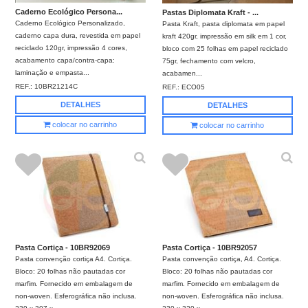
Caderno Ecológico Persona...
Pastas Diplomata Kraft - ...
Caderno Ecológico Personalizado,
Pasta Kraft, pasta diplomata em papel
caderno capa dura, revestida em papel
kraft 420gr, impressão em silk em 1 cor,
reciclado 120gr, impressão 4 cores,
bloco com 25 folhas em papel reciclado
acabamento capa/contra-capa:
75gr, fechamento com velcro,
laminação e empasta...
acabamen...
REF.:
10BR21214C
REF.:
ECO05
DETALHES
DETALHES
colocar no carrinho
colocar no carrinho
Pasta Cortiça - 10BR92069
Pasta Cortiça - 10BR92057
Pasta convenção cortiça A4. Cortiça.
Pasta convenção cortiça, A4. Cortiça.
Bloco: 20 folhas não pautadas cor
Bloco: 20 folhas não pautadas cor
marfim. Fornecido em embalagem de
marfim. Fornecido em embalagem de
non-woven. Esferográfica não inclusa.
non-woven. Esferográfica não inclusa.