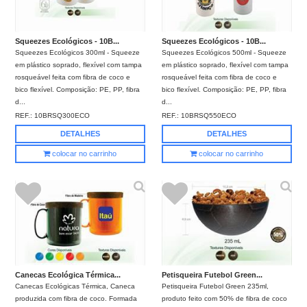
Squeezes Ecológicos - 10B...
Squeezes Ecológicos - 10B...
Squeezes Ecológicos 300ml - Squeeze
Squeezes Ecológicos 500ml - Squeeze
em plástico soprado, flexível com tampa
em plástico soprado, flexível com tampa
rosqueável feita com fibra de coco e
rosqueável feita com fibra de coco e
bico flexível. Composição: PE, PP, fibra
bico flexível. Composição: PE, PP, fibra
d...
d...
REF.:
10BRSQ300ECO
REF.:
10BRSQ550ECO
DETALHES
DETALHES
colocar no carrinho
colocar no carrinho
Canecas Ecológica Térmica...
Petisqueira Futebol Green...
Canecas Ecológicas Térmica, Caneca
Petisqueira Futebol Green 235ml,
produzida com fibra de coco. Formada
produto feito com 50% de fibra de coco