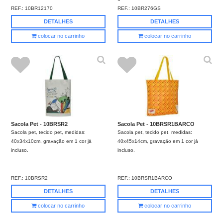
REF.:
10BR12170
REF.:
10BR276GS
DETALHES
DETALHES
colocar no carrinho
colocar no carrinho
Sacola Pet - 10BRSR2
Sacola Pet - 10BRSR1BARCO
Sacola pet, tecido pet, medidas:
Sacola pet, tecido pet, medidas:
40x34x10cm, gravação em 1 cor já
40x45x14cm, gravação em 1 cor já
incluso.
incluso.
REF.:
10BRSR2
REF.:
10BRSR1BARCO
DETALHES
DETALHES
colocar no carrinho
colocar no carrinho