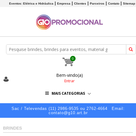
Eventos: Elétrica e Hidráulica
Empresa
Clientes
Parceiros
Contato
Sitemap
0
Bem-vindo(a)
Entrar
MAIS CATEGORIAS
Sac / Televendas (11) 2986-9535 ou 2762-4664
Email:
contato@g10.art.br
BRINDES