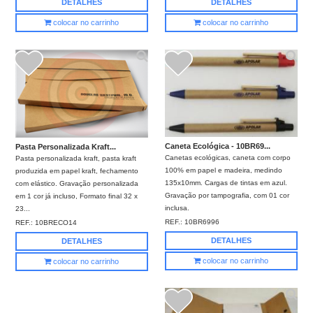
DETALHES
DETALHES
colocar no carrinho
colocar no carrinho
Caneta Ecológica - 10BR69...
Pasta Personalizada Kraft...
Canetas ecológicas, caneta com corpo
Pasta personalizada kraft, pasta kraft
100% em papel e madeira, medindo
produzida em papel kraft, fechamento
135x10mm. Cargas de tintas em azul.
com elástico. Gravação personalizada
Gravação por tampografia, com 01 cor
em 1 cor já incluso, Formato final 32 x
inclusa.
23...
REF.:
10BR6996
REF.:
10BRECO14
DETALHES
DETALHES
colocar no carrinho
colocar no carrinho