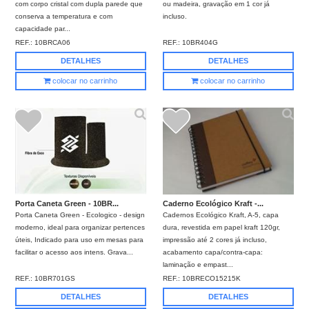
com corpo cristal com dupla parede que
ou madeira, gravação em 1 cor já
conserva a temperatura e com
incluso.
capacidade par...
REF.:
10BRCA06
REF.:
10BR404G
DETALHES
DETALHES
colocar no carrinho
colocar no carrinho
Porta Caneta Green - 10BR...
Caderno Ecológico Kraft -...
Porta Caneta Green - Ecologico - design
Cadernos Ecológico Kraft, A-5, capa
moderno, ideal para organizar pertences
dura, revestida em papel kraft 120gr,
úteis, Indicado para uso em mesas para
impressão até 2 cores já incluso,
facilitar o acesso aos intens. Grava...
acabamento capa/contra-capa:
laminação e empast...
REF.:
10BR701GS
REF.:
10BRECO15215K
DETALHES
DETALHES