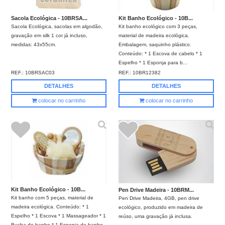
Sacola Ecológica - 10BRSA...
Kit Banho Ecológico - 10B...
Sacola Ecológica, sacolas em algodão,
Kit banho ecológico com 3 peças,
gravação em silk 1 cor já incluso,
material de madeira ecológica.
medidas: 43x55cm.
Embalagem, saquinho plástico.
Conteúdo: * 1 Escova de cabelo * 1
Espelho * 1 Esponja para b...
REF.:
10BRSAC03
REF.:
10BR12382
DETALHES
DETALHES
colocar no carrinho
colocar no carrinho
Kit Banho Ecológico - 10B...
Pen Drive Madeira - 10BRM...
Kit banho com 5 peças, material de
Pen Drive Madeira, 4GB, pen drive
madeira ecológica. Conteúdo: * 1
ecológico, produzido em madeira de
Espelho * 1 Escova * 1 Massageador * 1
reúso, uma gravação já inclusa.
Bucha de banho * 1 Esponja de banho