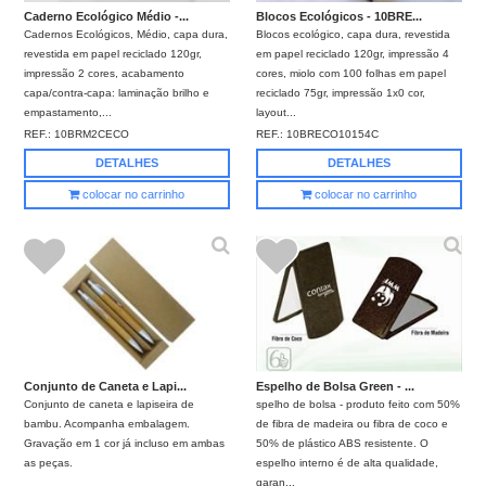
Caderno Ecológico Médio -...
Blocos Ecológicos - 10BRE...
Cadernos Ecológicos, Médio, capa dura,
Blocos ecológico, capa dura, revestida
revestida em papel reciclado 120gr,
em papel reciclado 120gr, impressão 4
impressão 2 cores, acabamento
cores, miolo com 100 folhas em papel
capa/contra-capa: laminação brilho e
reciclado 75gr, impressão 1x0 cor,
empastamento,...
layout...
REF.:
10BRM2CECO
REF.:
10BRECO10154C
DETALHES
DETALHES
colocar no carrinho
colocar no carrinho
Conjunto de Caneta e Lapi...
Espelho de Bolsa Green - ...
Conjunto de caneta e lapiseira de
spelho de bolsa - produto feito com 50%
bambu. Acompanha embalagem.
de fibra de madeira ou fibra de coco e
Gravação em 1 cor já incluso em ambas
50% de plástico ABS resistente. O
as peças.
espelho interno é de alta qualidade,
garan...