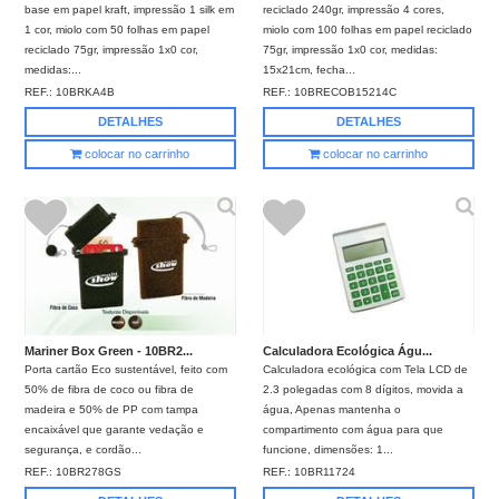
base em papel kraft, impressão 1 silk em
reciclado 240gr, impressão 4 cores,
1 cor, miolo com 50 folhas em papel
miolo com 100 folhas em papel reciclado
reciclado 75gr, impressão 1x0 cor,
75gr, impressão 1x0 cor, medidas:
medidas:...
15x21cm, fecha...
REF.:
10BRKA4B
REF.:
10BRECOB15214C
DETALHES
DETALHES
colocar no carrinho
colocar no carrinho
Mariner Box Green - 10BR2...
Calculadora Ecológica Águ...
Porta cartão Eco sustentável, feito com
Calculadora ecológica com Tela LCD de
50% de fibra de coco ou fibra de
2.3 polegadas com 8 dígitos, movida a
madeira e 50% de PP com tampa
água, Apenas mantenha o
encaixável que garante vedação e
compartimento com água para que
segurança, e cordão...
funcione, dimensões: 1...
REF.:
10BR278GS
REF.:
10BR11724