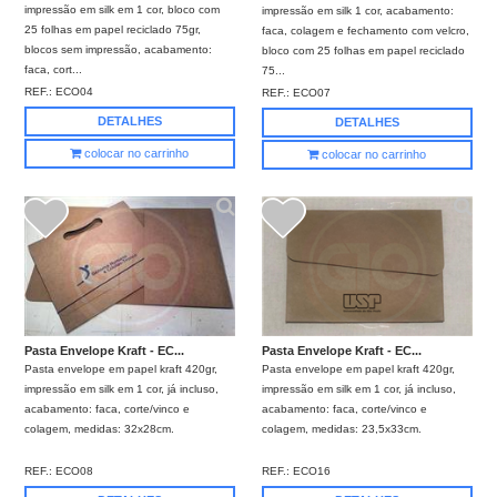
impressão em silk em 1 cor, bloco com
impressão em silk 1 cor, acabamento:
25 folhas em papel reciclado 75gr,
faca, colagem e fechamento com velcro,
blocos sem impressão, acabamento:
bloco com 25 folhas em papel reciclado
faca, cort...
75...
REF.:
ECO04
REF.:
ECO07
DETALHES
DETALHES
colocar no carrinho
colocar no carrinho
Pasta Envelope Kraft - EC...
Pasta Envelope Kraft - EC...
Pasta envelope em papel kraft 420gr,
Pasta envelope em papel kraft 420gr,
impressão em silk em 1 cor, já incluso,
impressão em silk em 1 cor, já incluso,
acabamento: faca, corte/vinco e
acabamento: faca, corte/vinco e
colagem, medidas: 32x28cm.
colagem, medidas: 23,5x33cm.
REF.:
ECO08
REF.:
ECO16