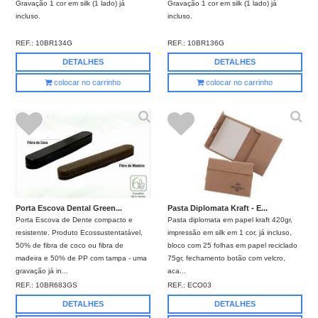
Gravação 1 cor em silk (1 lado) já
Gravação 1 cor em silk (1 lado) já
incluso.
incluso.
REF.:
10BR134G
REF.:
10BR136G
DETALHES
DETALHES
colocar no carrinho
colocar no carrinho
Porta Escova Dental Green...
Pasta Diplomata Kraft - E...
Porta Escova de Dente compacto e
Pasta diplomata em papel kraft 420gr,
resistente. Produto Ecossustentatável,
impressão em silk em 1 cor, já incluso,
50% de fibra de coco ou fibra de
bloco com 25 folhas em papel reciclado
madeira e 50% de PP com tampa - uma
75gr, fechamento botão com velcro,
gravação já in...
aca...
REF.:
10BR683GS
REF.:
ECO03
DETALHES
DETALHES