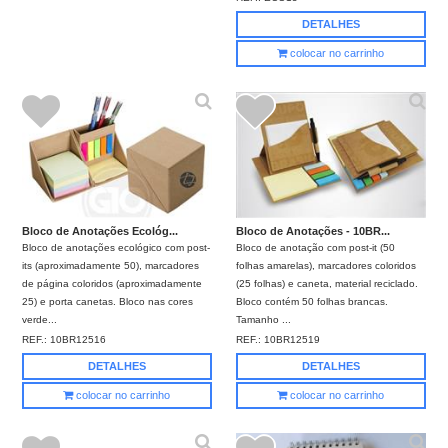
DETALHES
colocar no carrinho
Bloco de Anotações Ecológ...
Bloco de Anotações - 10BR...
Bloco de anotações ecológico com post-
Bloco de anotação com post-it (50
its (aproximadamente 50), marcadores
folhas amarelas), marcadores coloridos
de página coloridos (aproximadamente
(25 folhas) e caneta, material reciclado.
25) e porta canetas. Bloco nas cores
Bloco contém 50 folhas brancas.
verde...
Tamanho ...
REF.:
10BR12516
REF.:
10BR12519
DETALHES
DETALHES
colocar no carrinho
colocar no carrinho