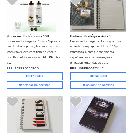
Squeezes Ecológicos - 10B...
Caderno Ecológico A-5 - 1...
Squeezes Ecológicos 750ml - Squeeze
Cadernos Ecológicos, A-5, capa dura,
em plástico soprado, flexível com tampa
revestida em papel reciclado 120gr,
rosqueável feita com fibra de coco e
impressão 4 cores, acabamento
bico flexível. Composição: PE, PP, fibra
capa/contra-capa: laminação e
d...
empastamento, dados pe...
REF.:
10BRSQ750ECO
REF.:
10BRECO15214C
DETALHES
DETALHES
colocar no carrinho
colocar no carrinho