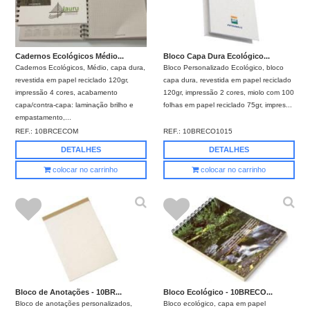
Cadernos Ecológicos Médio...
Bloco Capa Dura Ecológico...
Cadernos Ecológicos, Médio, capa dura,
Bloco Personalizado Ecológico, bloco
revestida em papel reciclado 120gr,
capa dura, revestida em papel reciclado
impressão 4 cores, acabamento
120gr, impressão 2 cores, miolo com 100
capa/contra-capa: laminação brilho e
folhas em papel reciclado 75gr, impres...
empastamento,...
REF.:
10BRCECOM
REF.:
10BRECO1015
DETALHES
DETALHES
colocar no carrinho
colocar no carrinho
Bloco de Anotações - 10BR...
Bloco Ecológico - 10BRECO...
Bloco de anotações personalizados,
Bloco ecológico, capa em papel