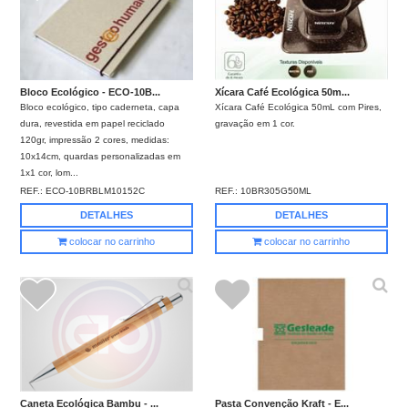
Bloco Ecológico - ECO-10B...
Xícara Café Ecológica 50m...
Bloco ecológico, tipo caderneta, capa
Xícara Café Ecológica 50mL com Pires,
dura, revestida em papel reciclado
gravação em 1 cor.
120gr, impressão 2 cores, medidas:
10x14cm, quardas personalizadas em
1x1 cor, lom...
REF.:
ECO-10BRBLM10152C
REF.:
10BR305G50ML
DETALHES
DETALHES
colocar no carrinho
colocar no carrinho
Pasta Convenção Kraft - E...
Caneta Ecológica Bambu - ...