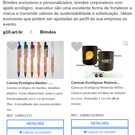
Brindes exclusivos e personalizados, brindes corporativos com
apelo ecológico, executivo são uma excelente forma de fortalecer a
marca e transmitir valores de sustentabilidade e sofisticação. Idéias
exclusivas que podem ser ajustadas ao perfil da sua empresa ou
evento.
g10.art.br
Brindes
Canecas Ecológicas Redond...
Caneta Ecológica Bambu - ...
Canecas Ecológicas Redonda 400ml -
Caneta ecológica de bambu, detalhes
Caneca produzida em fibra de madeira
plástico. Cores disponíveis: prata e azul.
ou coco. Gravação 1 cor em silk já
Personalização em 1 cor já incluso.
incluso.
Obs.: A tonalidade das canetas podem
var...
REF.:
10BRECOCR400
REF.:
10BR12172
DETALHES
DETALHES
colocar no carrinho
colocar no carrinho