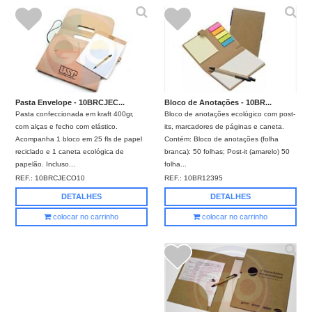
Bloco de Anotações - 10BR...
Pasta Envelope - 10BRCJEC...
Bloco de anotações ecológico com post-
Pasta confeccionada em kraft 400gr,
its, marcadores de páginas e caneta.
com alças e fecho com elástico.
Contém: Bloco de anotações (folha
Acompanha 1 bloco em 25 fls de papel
branca): 50 folhas; Post-it (amarelo) 50
reciclado e 1 caneta ecológica de
folha...
papelão. Incluso...
REF.:
10BR12395
REF.:
10BRCJECO10
DETALHES
DETALHES
colocar no carrinho
colocar no carrinho