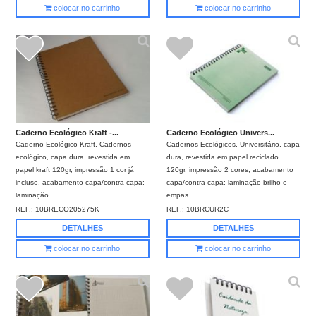
colocar no carrinho
colocar no carrinho
Caderno Ecológico Kraft -...
Caderno Ecológico Univers...
Caderno Ecológico Kraft, Cadernos
Cadernos Ecológicos, Universitário, capa
ecológico, capa dura, revestida em
dura, revestida em papel reciclado
papel kraft 120gr, impressão 1 cor já
120gr, impressão 2 cores, acabamento
incluso, acabamento capa/contra-capa:
capa/contra-capa: laminação brilho e
laminação ...
empas...
REF.:
10BRECO205275K
REF.:
10BRCUR2C
DETALHES
DETALHES
colocar no carrinho
colocar no carrinho