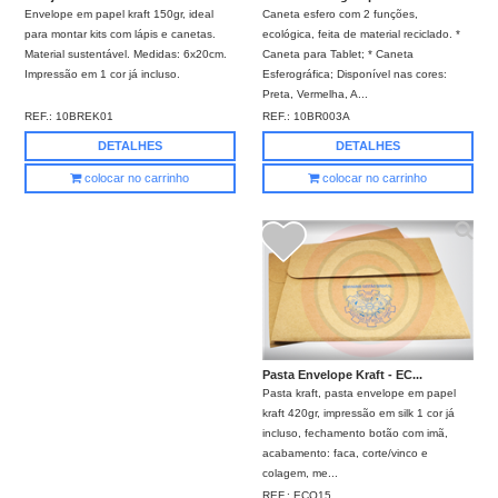
Caneta esfero com 2 funções,
Envelope em papel kraft 150gr, ideal
ecológica, feita de material reciclado. *
para montar kits com lápis e canetas.
Caneta para Tablet; * Caneta
Material sustentável. Medidas: 6x20cm.
Esferográfica; Disponível nas cores:
Impressão em 1 cor já incluso.
Preta, Vermelha, A...
REF.:
10BR003A
REF.:
10BREK01
DETALHES
DETALHES
colocar no carrinho
colocar no carrinho
Pasta Envelope Kraft - EC...
Pasta kraft, pasta envelope em papel
kraft 420gr, impressão em silk 1 cor já
incluso, fechamento botão com imã,
acabamento: faca, corte/vinco e
colagem, me...
REF.:
ECO15