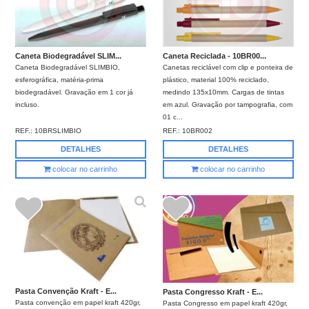
Caneta Biodegradável SLIM...
Caneta Reciclada - 10BR00...
Caneta Biodegradável SLIMBIO,
Canetas reciclável com clip e ponteira de
esferográfica, matéria-prima
plástico, material 100% reciclado,
biodegradável. Gravação em 1 cor já
medindo 135x10mm. Cargas de tintas
incluso.
em azul. Gravação por tampografia, com
01 c...
REF.:
10BRSLIMBIO
REF.:
10BR002
DETALHES
DETALHES
colocar no carrinho
colocar no carrinho
Pasta Convenção Kraft - E...
Pasta Congresso Kraft - E...
Pasta convenção em papel kraft 420gr,
Pasta Congresso em papel kraft 420gr,