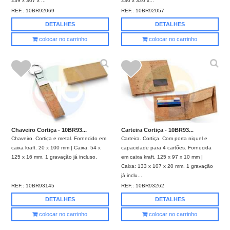
239 x 307 x ...
230 x 320 x...
REF.:
10BR92069
REF.:
10BR92057
DETALHES
DETALHES
colocar no carrinho
colocar no carrinho
Chaveiro Cortiça - 10BR93...
Carteira Cortiça - 10BR93...
Chaveiro. Cortiça e metal. Fornecido em
Carteira. Cortiça. Com porta niquel e
caixa kraft. 20 x 100 mm | Caixa: 54 x
capacidade para 4 cartões. Fornecida
125 x 16 mm. 1 gravação já incluso.
em caixa kraft. 125 x 97 x 10 mm |
Caixa: 133 x 107 x 20 mm. 1 gravação
já inclu...
REF.:
10BR93145
REF.:
10BR93262
DETALHES
DETALHES
colocar no carrinho
colocar no carrinho