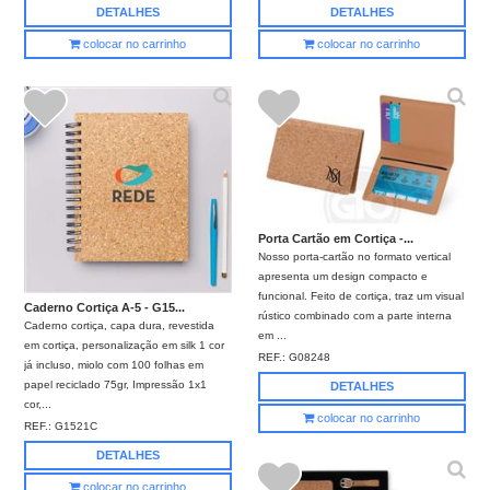
DETALHES
DETALHES
colocar no carrinho
colocar no carrinho
Porta Cartão em Cortiça -...
Nosso porta-cartão no formato vertical
apresenta um design compacto e
funcional. Feito de cortiça, traz um visual
Caderno Cortiça A-5 - G15...
rústico combinado com a parte interna
Caderno cortiça, capa dura, revestida
em ...
em cortiça, personalização em silk 1 cor
REF.:
G08248
já incluso, miolo com 100 folhas em
papel reciclado 75gr, Impressão 1x1
DETALHES
cor,...
colocar no carrinho
REF.:
G1521C
DETALHES
colocar no carrinho