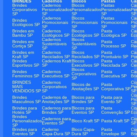
BRINDES
Cadernos
Blocos
Pastas
Ca
Brindes
Cadernos
Blocos
Pastas
Ca
Corporativos
Personalizados
Personalizados
Personalizadas
Pe
SP
SP
SP
SP
SP
Cadernos
Blocos
Pastas
Ca
Brindes
Promocionais
Promocionais
Promocionais
Pr
Ecológicos SP
SP
SP
SP
SP
Brindes em
Cadernos
Blocos
Pasta
Ca
Bambu SP
Ecológicos SP
Ecológicos SP
Ecológica SP
Ec
Cadernos
Blocos
Brindes em
Pasta
Ca
Sustentáveis
Sustentáveis
Cortiça SP
Processo SP
Re
SP
SP
Brindes em
Cadernos
Blocos
Pasta
Ca
Kraft SP
Reciclados SP
Reciclados SP
Prontuário SP
Po
Brindes
Cadernos Kraft
Blocos
Pasta
Ca
Esportivos SP
SP
Executivos SP
Reciclada SP
Ce
Blocos
Brindes
Cadernos
Pasta
Ca
Corporativos
Femininos SP
Executivos SP
Executiva SP
Br
SP
BRINDES
Cadernos
Co
Blocos de
Pasta
MAIS
Corporativos
Pe
Anotações SP
Corporativa SP
VENDIDOS SP
SP
SP
Co
Brindes
Cadernos de
Blocos para
Pasta para
Pr
Masculinos SP
Anotações SP
Brindes SP
Evento SP
SP
Brindes para
Cadernos para
Blocos para
Pasta
Co
Hotéis SP
Brindes SP
Eventos SP
Convenção SP
Ec
Brindes
Cadernos para
Co
Personalizados
Bloco Kraft SP
Pasta Kraft SP
Eventos SP
SP
SP
Brindes para
Caderno
Bloco Capa-
Pasta
Co
Eventos SP
Capa-Dura SP
Dura SP
Envelope SP
Br