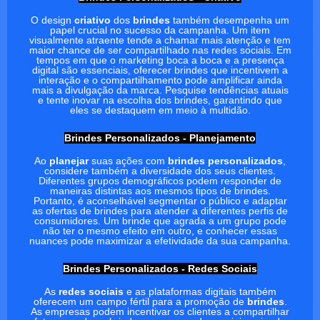
O design
criativo
dos
brindes
também desempenha um
papel crucial no sucesso da campanha. Um item
visualmente atraente tende a chamar mais atenção e tem
maior chance de ser compartilhado nas redes sociais. Em
tempos em que o marketing boca a boca e a presença
digital são essenciais, oferecer brindes que incentivem a
interação e o compartilhamento pode amplificar ainda
mais a divulgação da marca. Pesquise tendências atuais
e tente inovar na escolha dos brindes, garantindo que
eles se destaquem em meio à multidão.
Brindes Personalizados - Planejamento
Ao
planejar
suas ações com
brindes personalizados
,
considere também a diversidade dos seus clientes.
Diferentes grupos demográficos podem responder de
maneiras distintas aos mesmos tipos de brindes.
Portanto, é aconselhável segmentar o público e adaptar
as ofertas de brindes para atender a diferentes perfis de
consumidores. Um brinde que agrada a um grupo pode
não ter o mesmo efeito em outro, e conhecer essas
nuances pode maximizar a efetividade da sua campanha.
Brindes Personalizados - Redes Sociais
As
redes sociais
e as plataformas digitais também
oferecem um campo fértil para a promoção de
brindes
.
As empresas podem incentivar os clientes a compartilhar