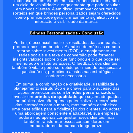
fotos usando os brindes em suas redes sociais, criando
um ciclo de visibilidade e engajamento que pode resultar
em novos clientes. Além disso, promover concursos e
sorteios em que brindes personalizados sejam oferecidos
como prêmios pode gerar um aumento significativo na
interação e visibilidade da marca.
Brindes Personalizados - Conclusão
Por fim, é essencial medir os resultados das campanhas
promocionais com brindes. A análise de métricas como o
retorno sobre investimento (ROI), o engajamento em
redes sociais e a taxa de conversão pode fornecer
insights valiosos sobre o que funcionou e o que pode ser
melhorado em futuras ações. O feedback dos clientes
também é vital e pode ser obtido por meio de pesquisas e
questionários, permitindo ajustes nas estratégias
conforme necessário.
Em suma, a combinação de criatividade, usabilidade e
planejamento estruturado é a chave para o sucesso das
ações promocionais com
brindes personalizados
.
Investir em
brindes de qualidade
que sejam adequados
ao público-alvo não apenas potencializa a recorrência
das interações com a marca, mas também estabelece
uma base sólida para a fidelização dos clientes. Ao adotar
uma abordagem consciente e adaptável, sua empresa
poderá não apenas conquistar novos clientes, mas
também transformar esses consumidores em
embaixadores da marca a longo prazo.