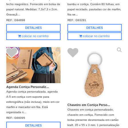
fecho magnético. Fornecido em bolsa de
bambu e cortiça. Contém 80 folhas, em
papel natural. Medidas: 7,3x7,3 x 2cm.
papel reciclado, pautadas cor de marfim,
Gravaçã...
fita se...
REF.:
G94898
REF.:
G93281
DETALHES
DETALHES
colocar no carrinho
colocar no carrinho
Agenda Cortiça Personaliz...
Agenda cortiça personalizada, agenda
A-5 em cortiça com suporte para
esferográfica (não inclusa), miolo em cor
Chaveiro em Cortiça Perso...
marfim e marcador em fita. Está
Chaveiro em cortiça personalizado,
organizada n...
chaveiro em cortiça. Fornecido com
REF.:
G66095
bolsa presente desmontada em cartão
kraft. 35 x 55 x 3 mm. 1 personalização
DETALHES