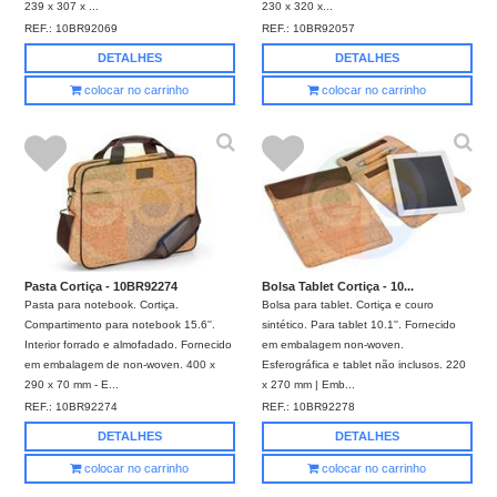
239 x 307 x ...
230 x 320 x...
REF.:
10BR92069
REF.:
10BR92057
DETALHES
DETALHES
colocar no carrinho
colocar no carrinho
Pasta Cortiça - 10BR92274
Bolsa Tablet Cortiça - 10...
Pasta para notebook. Cortiça.
Bolsa para tablet. Cortiça e couro
Compartimento para notebook 15.6''.
sintético. Para tablet 10.1''. Fornecido
Interior forrado e almofadado. Fornecido
em embalagem non-woven.
em embalagem de non-woven. 400 x
Esferográfica e tablet não inclusos. 220
290 x 70 mm - E...
x 270 mm | Emb...
REF.:
10BR92274
REF.:
10BR92278
DETALHES
DETALHES
colocar no carrinho
colocar no carrinho