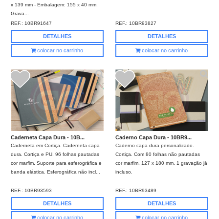
x 139 mm - Embalagem: 155 x 40 mm.
Grava...
REF.:
10BR91647
REF.:
10BR93827
DETALHES
DETALHES
colocar no carrinho
colocar no carrinho
Caderneta Capa Dura - 10B...
Caderno Capa Dura - 10BR9...
Caderneta em Cortiça. Caderneta capa
Caderno capa dura personalizado.
dura. Cortiça e PU. 96 folhas pautadas
Cortiça. Com 80 folhas não pautadas
cor marfim. Suporte para esferográfica e
cor marfim. 127 x 180 mm. 1 gravação já
banda elástica. Esferográfica não incl...
incluso.
REF.:
10BR93593
REF.:
10BR93489
DETALHES
DETALHES
colocar no carrinho
colocar no carrinho