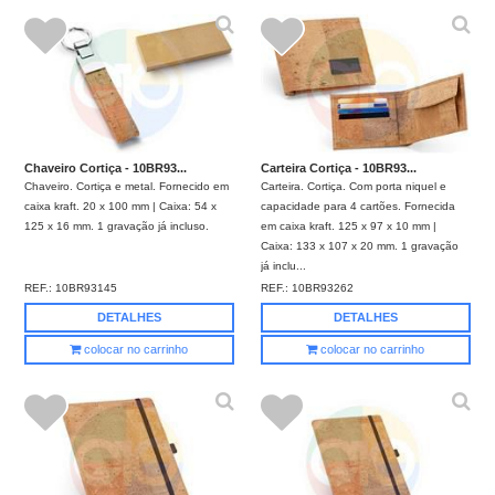
Chaveiro Cortiça - 10BR93...
Carteira Cortiça - 10BR93...
Chaveiro. Cortiça e metal. Fornecido em
Carteira. Cortiça. Com porta niquel e
caixa kraft. 20 x 100 mm | Caixa: 54 x
capacidade para 4 cartões. Fornecida
125 x 16 mm. 1 gravação já incluso.
em caixa kraft. 125 x 97 x 10 mm |
Caixa: 133 x 107 x 20 mm. 1 gravação
já inclu...
REF.:
10BR93145
REF.:
10BR93262
DETALHES
DETALHES
colocar no carrinho
colocar no carrinho