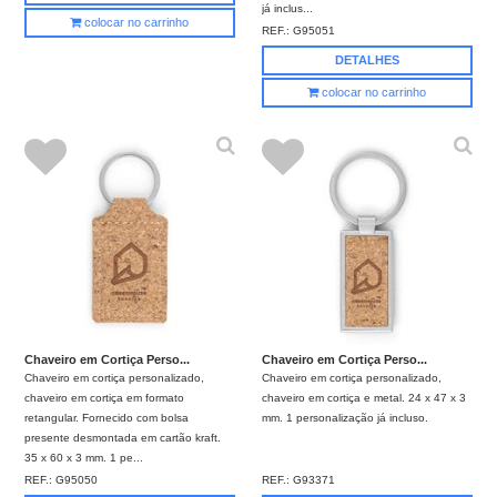
já inclus...
colocar no carrinho
REF.:
G95051
DETALHES
colocar no carrinho
Chaveiro em Cortiça Perso...
Chaveiro em Cortiça Perso...
Chaveiro em cortiça personalizado,
Chaveiro em cortiça personalizado,
chaveiro em cortiça em formato
chaveiro em cortiça e metal. 24 x 47 x 3
retangular. Fornecido com bolsa
mm. 1 personalização já incluso.
presente desmontada em cartão kraft.
35 x 60 x 3 mm. 1 pe...
REF.:
G95050
REF.:
G93371