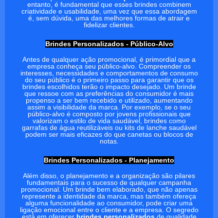
entanto, é fundamental que esses brindes combinem
criatividade e usabilidade, uma vez que essa abordagem
é, sem dúvida, uma das melhores formas de atrair e
fidelizar clientes.
Brindes Personalizados - Público-Alvo
Antes de qualquer ação promocional, é primordial que a
empresa conheça seu público-alvo. Compreender os
interesses, necessidades e comportamentos de consumo
do seu público é o primeiro passo para garantir que os
brindes escolhidos terão o impacto desejado. Um brinde
que ressoe com as preferências do consumidor é mais
propenso a ser bem recebido e utilizado, aumentando
assim a visibilidade da marca. Por exemplo, se o seu
público-alvo é composto por jovens profissionais que
valorizam o estilo de vida saudável, brindes como
garrafas de água reutilizáveis ou kits de lanche saudável
podem ser mais eficazes do que canetas ou blocos de
notas.
Brindes Personalizados - Planejamento
Além disso, o planejamento e a organização são pilares
fundamentais para o sucesso de qualquer campanha
promocional. Um brinde bem elaborado, que não apenas
represente a identidade da marca, mas também ofereça
alguma funcionalidade ao consumidor, pode criar uma
ligação emocional entre o cliente e a empresa. O segredo
está em oferecer
brindes personalizados
de qualidade