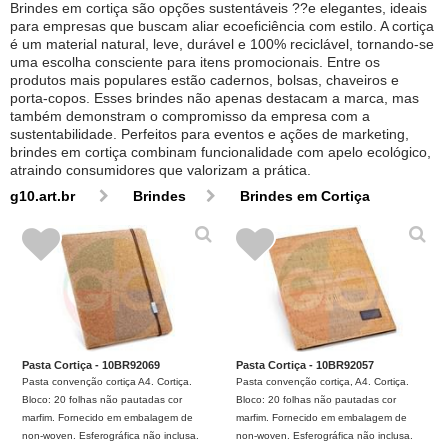
Brindes em cortiça são opções sustentáveis ??e elegantes, ideais
para empresas que buscam aliar ecoeficiência com estilo. A cortiça
é um material natural, leve, durável e 100% reciclável, tornando-se
uma escolha consciente para itens promocionais. Entre os
produtos mais populares estão cadernos, bolsas, chaveiros e
porta-copos. Esses brindes não apenas destacam a marca, mas
também demonstram o compromisso da empresa com a
sustentabilidade. Perfeitos para eventos e ações de marketing,
brindes em cortiça combinam funcionalidade com apelo ecológico,
atraindo consumidores que valorizam a prática.
g10.art.br
Brindes
Brindes em Cortiça
Pasta Cortiça - 10BR92069
Pasta Cortiça - 10BR92057
Pasta convenção cortiça A4. Cortiça.
Pasta convenção cortiça, A4. Cortiça.
Bloco: 20 folhas não pautadas cor
Bloco: 20 folhas não pautadas cor
marfim. Fornecido em embalagem de
marfim. Fornecido em embalagem de
non-woven. Esferográfica não inclusa.
non-woven. Esferográfica não inclusa.