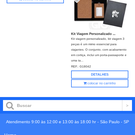
Kit Viagem Personalizado ...
Kit viagem personalizado, kit viagem 3
peças é um mimo essencial para
viajantes. O conjunto, com acabamento
em cortiça, inclui um porta-passaporte e
uma ta...
REF.:
G18042
DETALHES
colocar no carrinho
Atendimento 9:00 às 12:00 e 13:00 às 18:00 hr -
São Paulo
-
SP