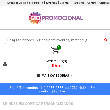
Eventos: Elétrica e Hidráulica
Empresa
Clientes
Parceiros
Contato
Sitemap
0
Bem-vindo(a)
Entrar
MAIS CATEGORIAS
Sac / Televendas (11) 2986-9535 ou 2762-4664
Email:
contato@g10.art.br
BRINDES EM CORTIÇA PERSONALIZADOS