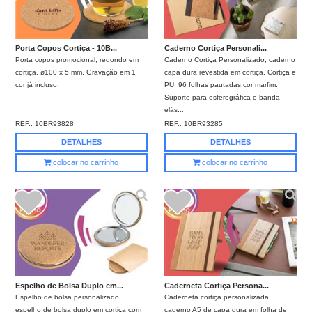
Porta Copos Cortiça - 10B...
Caderno Cortiça Personali...
Porta copos promocional, redondo em
Caderno Cortiça Personalizado, caderno
cortiça. ø100 x 5 mm. Gravação em 1
capa dura revestida em cortiça. Cortiça e
cor já incluso.
PU. 96 folhas pautadas cor marfim.
Suporte para esferográfica e banda
elás...
REF.:
10BR93828
REF.:
10BR93285
DETALHES
DETALHES
colocar no carrinho
colocar no carrinho
Espelho de Bolsa Duplo em...
Caderneta Cortiça Persona...
Espelho de bolsa personalizado,
Caderneta cortiça personalizada,
espelho de bolsa duplo em cortiça com
caderno A5 de capa dura em folha de