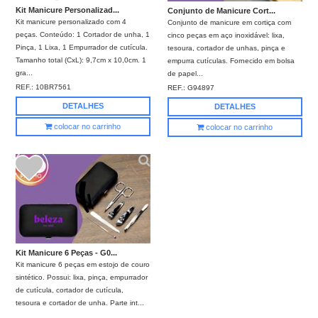
Kit Manicure Personalizad...
Conjunto de Manicure Cort...
Kit manicure personalizado com 4
Conjunto de manicure em cortiça com
peças. Conteúdo: 1 Cortador de unha, 1
cinco peças em aço inoxidável: lixa,
Pinça, 1 Lixa, 1 Empurrador de cutícula.
tesoura, cortador de unhas, pinça e
Tamanho total (CxL): 9,7cm x 10,0cm. 1
empurra cutículas. Fornecido em bolsa
gra...
de papel...
REF.:
10BR7561
REF.:
G94897
DETALHES
DETALHES
colocar no carrinho
colocar no carrinho
Kit Manicure 6 Peças - G0...
Kit manicure 6 peças em estojo de couro
sintético. Possui: lixa, pinça, empurrador
de cutícula, cortador de cutícula,
tesoura e cortador de unha. Parte int...