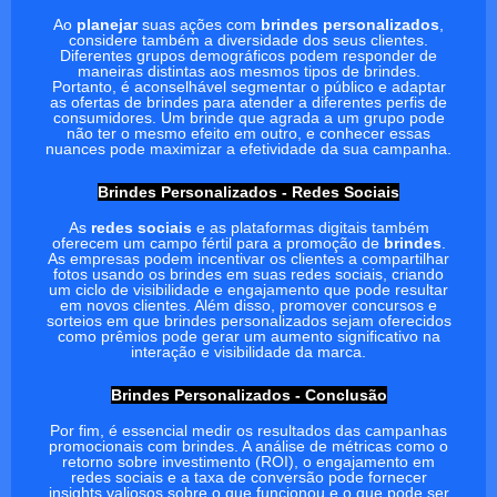
Ao
planejar
suas ações com
brindes personalizados
,
considere também a diversidade dos seus clientes.
Diferentes grupos demográficos podem responder de
maneiras distintas aos mesmos tipos de brindes.
Portanto, é aconselhável segmentar o público e adaptar
as ofertas de brindes para atender a diferentes perfis de
consumidores. Um brinde que agrada a um grupo pode
não ter o mesmo efeito em outro, e conhecer essas
nuances pode maximizar a efetividade da sua campanha.
Brindes Personalizados - Redes Sociais
As
redes sociais
e as plataformas digitais também
oferecem um campo fértil para a promoção de
brindes
.
As empresas podem incentivar os clientes a compartilhar
fotos usando os brindes em suas redes sociais, criando
um ciclo de visibilidade e engajamento que pode resultar
em novos clientes. Além disso, promover concursos e
sorteios em que brindes personalizados sejam oferecidos
como prêmios pode gerar um aumento significativo na
interação e visibilidade da marca.
Brindes Personalizados - Conclusão
Por fim, é essencial medir os resultados das campanhas
promocionais com brindes. A análise de métricas como o
retorno sobre investimento (ROI), o engajamento em
redes sociais e a taxa de conversão pode fornecer
insights valiosos sobre o que funcionou e o que pode ser