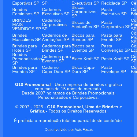
Esportivos SP
SP
Executivos SP
Reciclada SP
Ce
Blocos
Brindes
Cadernos
Pasta
Ca
Corporativos
Femininos SP
Executivos SP
Executiva SP
Br
SP
BRINDES
Cadernos
Co
Blocos de
Pasta
MAIS
Corporativos
Pe
Anotações SP
Corporativa SP
VENDIDOS SP
SP
SP
Co
Brindes
Cadernos de
Blocos para
Pasta para
Pr
Masculinos SP
Anotações SP
Brindes SP
Evento SP
SP
Brindes para
Cadernos para
Blocos para
Pasta
Co
Hotéis SP
Brindes SP
Eventos SP
Convenção SP
Ec
Brindes
Cadernos para
Co
Personalizados
Bloco Kraft SP
Pasta Kraft SP
Eventos SP
SP
SP
Brindes para
Caderno
Bloco Capa-
Pasta
Co
Eventos SP
Capa-Dura SP
Dura SP
Envelope SP
Br
G10 Promocional
- Uma empresa de brindes e gráfica
com mais de 15 anos de mercado.
Desde 2007 no ramos de Brindes Promocionais,
Personalizados e Corporativos.
© 2007 - 2025 -
G10 Promocional, Uma de Brindes e
Gráfica
- Todos os Direitos Reservados.
É proibida a reprodução total ou parcial deste conteúdo.
Desenvolvido por
Axis Focus