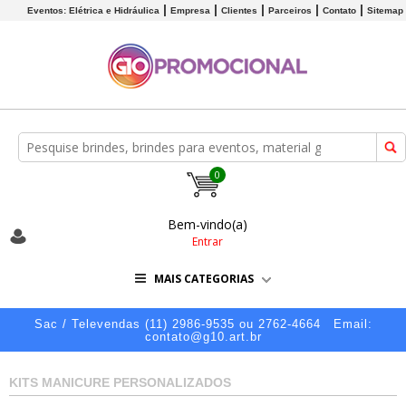
Eventos: Elétrica e Hidráulica
Empresa
Clientes
Parceiros
Contato
Sitemap
0
Bem-vindo(a)
Entrar
MAIS CATEGORIAS
Sac / Televendas (11) 2986-9535 ou 2762-4664
Email:
contato@g10.art.br
KITS MANICURE PERSONALIZADOS