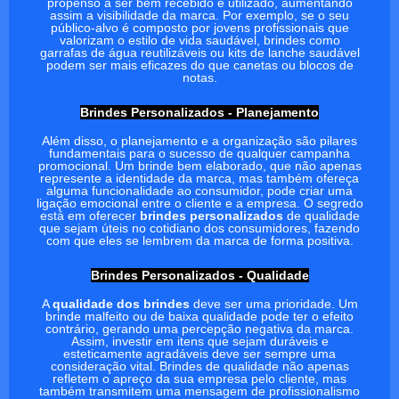
propenso a ser bem recebido e utilizado, aumentando
assim a visibilidade da marca. Por exemplo, se o seu
público-alvo é composto por jovens profissionais que
valorizam o estilo de vida saudável, brindes como
garrafas de água reutilizáveis ou kits de lanche saudável
podem ser mais eficazes do que canetas ou blocos de
notas.
Brindes Personalizados - Planejamento
Além disso, o planejamento e a organização são pilares
fundamentais para o sucesso de qualquer campanha
promocional. Um brinde bem elaborado, que não apenas
represente a identidade da marca, mas também ofereça
alguma funcionalidade ao consumidor, pode criar uma
ligação emocional entre o cliente e a empresa. O segredo
está em oferecer
brindes personalizados
de qualidade
que sejam úteis no cotidiano dos consumidores, fazendo
com que eles se lembrem da marca de forma positiva.
Brindes Personalizados - Qualidade
A
qualidade dos brindes
deve ser uma prioridade. Um
brinde malfeito ou de baixa qualidade pode ter o efeito
contrário, gerando uma percepção negativa da marca.
Assim, investir em itens que sejam duráveis e
esteticamente agradáveis deve ser sempre uma
consideração vital. Brindes de qualidade não apenas
refletem o apreço da sua empresa pelo cliente, mas
também transmitem uma mensagem de profissionalismo