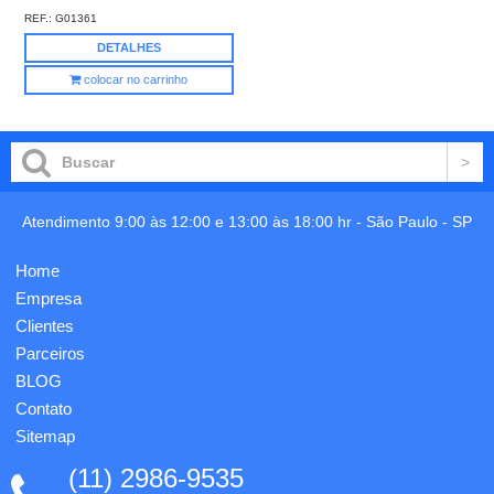
REF.:
G01361
DETALHES
colocar no carrinho
Atendimento 9:00 às 12:00 e 13:00 às 18:00 hr -
São Paulo
-
SP
Home
Empresa
Clientes
Parceiros
BLOG
Contato
Sitemap
(11) 2986-9535