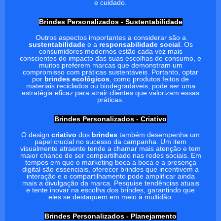
e cuidado.
Brindes Personalizados - Sustentabilidade
Outros aspectos importantes a considerar são a
sustentabilidade
e a
responsabilidade social
. Os
consumidores modernos estão cada vez mais
conscientes do impacto das suas escolhas de consumo, e
muitos preferem marcas que demonstram um
compromisso com práticas sustentáveis. Portanto, optar
por
brindes ecológicos
, como produtos feitos de
materiais reciclados ou biodegradáveis, pode ser uma
estratégia eficaz para atrair clientes que valorizam essas
práticas.
Brindes Personalizados - Criativo
O design
criativo
dos
brindes
também desempenha um
papel crucial no sucesso da campanha. Um item
visualmente atraente tende a chamar mais atenção e tem
maior chance de ser compartilhado nas redes sociais. Em
tempos em que o marketing boca a boca e a presença
digital são essenciais, oferecer brindes que incentivem a
interação e o compartilhamento pode amplificar ainda
mais a divulgação da marca. Pesquise tendências atuais
e tente inovar na escolha dos brindes, garantindo que
eles se destaquem em meio à multidão.
Brindes Personalizados - Planejamento