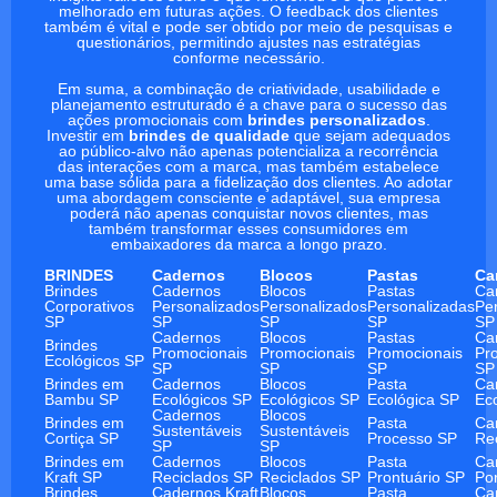
melhorado em futuras ações. O feedback dos clientes
também é vital e pode ser obtido por meio de pesquisas e
questionários, permitindo ajustes nas estratégias
conforme necessário.
Em suma, a combinação de criatividade, usabilidade e
planejamento estruturado é a chave para o sucesso das
ações promocionais com
brindes personalizados
.
Investir em
brindes de qualidade
que sejam adequados
ao público-alvo não apenas potencializa a recorrência
das interações com a marca, mas também estabelece
uma base sólida para a fidelização dos clientes. Ao adotar
uma abordagem consciente e adaptável, sua empresa
poderá não apenas conquistar novos clientes, mas
também transformar esses consumidores em
embaixadores da marca a longo prazo.
BRINDES
Cadernos
Blocos
Pastas
Ca
Brindes
Cadernos
Blocos
Pastas
Ca
Corporativos
Personalizados
Personalizados
Personalizadas
Pe
SP
SP
SP
SP
SP
Cadernos
Blocos
Pastas
Ca
Brindes
Promocionais
Promocionais
Promocionais
Pr
Ecológicos SP
SP
SP
SP
SP
Brindes em
Cadernos
Blocos
Pasta
Ca
Bambu SP
Ecológicos SP
Ecológicos SP
Ecológica SP
Ec
Cadernos
Blocos
Brindes em
Pasta
Ca
Sustentáveis
Sustentáveis
Cortiça SP
Processo SP
Re
SP
SP
Brindes em
Cadernos
Blocos
Pasta
Ca
Kraft SP
Reciclados SP
Reciclados SP
Prontuário SP
Po
Brindes
Cadernos Kraft
Blocos
Pasta
Ca